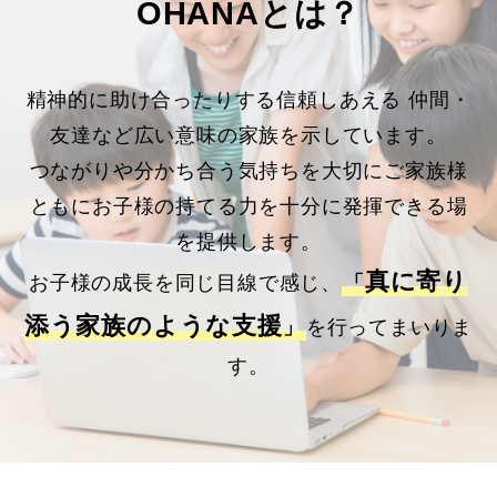
OHANAとは？
精神的に助け合ったりする信頼しあえる 仲間・
友達など広い意味の家族を示しています。
つながりや分かち合う気持ちを大切にご家族様
ともにお子様の持てる力を十分に発揮できる場
を提供します。
真に寄り
お子様の成長を同じ目線で感じ、
「
添う家族のような支援
」
を行ってまいりま
す。